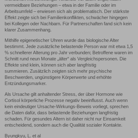
vermeidbare Beziehungen – etwa in der Familie oder im
Arbeitsumfeld – erwiesen sich als problematisch. Der stärkste
Effekt zeigte sich bei Familienkonflikten, schwächer hingegen
bei Kollegen oder Nachbarn. Für Partnerschaften fand sich kein
klarer Zusammenhang.
Mithilfe epigenetischer Uhren wurde das biologische Alter
bestimmt. Jede zusätzliche belastende Person war mit etwa 1,5
% schnellerer Alterung pro Jahr verbunden; Betroffene waren im
Schnitt rund neun Monate „älter“ als Vergleichspersonen. Die
Effekte sind klein, können sich aber langfristig
summieren. Zusätzlich zeigten sich mehr psychische
Beschwerden, ungünstigere Körperwerte und erhöhte
Entzündungsmarker.
Als Ursache gilt anhaltender Stress, der über Hormone wie
Cortisol körperliche Prozesse negativ beeinflusst. Auch wenn
kein eindeutiger Ursache-Wirkungs-Beweis vorliegt, sprechen
die Daten dafür, dass belastende Beziehungen langfristig
schaden. Für gesundes Altern ist daher nicht nur Einsamkeit
entscheidend, sondern auch die Qualität sozialer Kontakte.
Byungkyu, L. et al