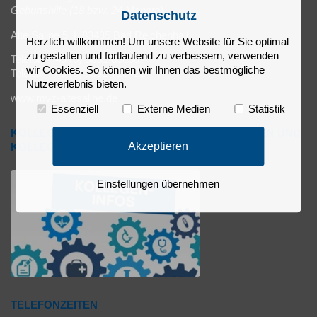
Geburtshilfe (18 bzw. 24 Monate)
Datenschutz
Alte Saline 5 | 83435 Bad Reichenhall
Herzlich willkommen! Um unsere Website für Sie optimal
zu gestalten und fortlaufend zu verbessern, verwenden
Telefon: +49 (0) 8651-63066
wir Cookies. So können wir Ihnen das bestmögliche
Telefax: +49 (0) 8651-710422
Nutzererlebnis bieten.
www.mvz-altesaline.de
Essenziell
Externe Medien
Statistik
KOLLEGEN-INFOS FÜR ÄRZTLICHE KOLLEGINNEN UND
Akzeptieren
KOLLEGEN
Einstellungen übernehmen
TELEFONZEITEN