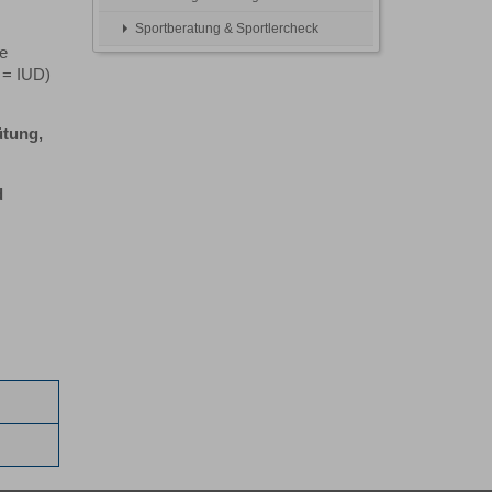
Sportberatung & Sportlercheck
ie
e = IUD)
ütung,
d