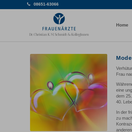
08651-63066
Home
Mode
Verhütu
Frau nac
Während
eine un
dem 25.
40. Lebe
In der f
zu mach
Kontraz
anderen