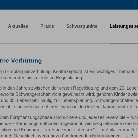
Aktuelles
Praxis
Schwerpunkte
Leistungssp
rne Verhütung
ng (Empfängnisverhütung, Kontrazeption) ist ein wichtiges Thema für
h der ersten bis zur letzten Regelblutung.
 in den Jahren zwischen der ersten Regelblutung und dem 20. Lebe
gewollte Schwangerschaft nicht gewünscht wird, gehören Kinder zwi
 und 35. Lebensjahr häufig zur Lebensplanung. Schwangerschaften 
nsjahr sind seltener, nehmen jedoch in den letzten Jahren deutlich zu
rühen Fortpflanzungsphase sind sichere und jederzeit reversible – rü
ende – Verhütungsmethoden angebracht, wie beispielsweise eine h
eption und Kondome – im Sinne von "safer sex" – im Zeitalter von A
 durch Geschlechtsverkehr zu übertragenden Erkrankungen – z. B.