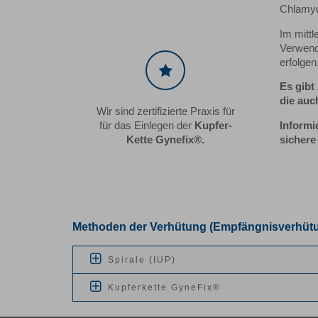
Chlamyd
Im mitt
Verwendu
erfolgen
Es gibt
die auc
Wir sind zertifizierte Praxis für
Informi
für das Einlegen der
Kupfer-
sichere
Kette Gynefix®.
Methoden der Verhütung (Empfängnisverhütu
Spirale (IUP)
Kupferkette GyneFix®