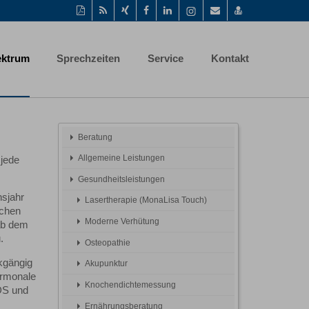
Diese
RSS-
Auf
Auf
Auf
Instagram-
Per
vCard
Seite
Feed
Xing
Facebook
LinkedIn
Seite
Mail
speichern
als
mitteilen
teilen
teilen
aufrufen
empfehlen
PDF
ektrum
Sprechzeiten
Service
Kontakt
drucken
Beratung
Allgemeine Leistungen
 jede
Gesundheitsleistungen
nsjahr
Lasertherapie (MonaLisa Touch)
schen
Moderne Verhütung
ab dem
.
Osteopathie
ckgängig
Akupunktur
ormonale
Knochendichtemessung
IDS und
Ernährungsberatung