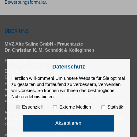
Bewerbungsformular
.
ÜBER UNS
MVZ Alte Saline GmbH - Frauenärzte
Dr. Christian K. M. Schmidt & KollegInnen
Experten für Frauengesundheit!
Datenschutz
Dr. med. Christian K. M. Schmidt D.O.M.™
Dr. med. Christine Budde (angest.)
Herzlich willkommen! Um unsere Website für Sie optimal
FA Oliver Engelhardt (angest.)
zu gestalten und fortlaufend zu verbessern, verwenden
FA Simon Kraus (angest.)
wir Cookies. So können wir Ihnen das bestmögliche
Fachärzte für Gynäkologie und Geburtshilfe
Nutzererlebnis bieten.
Sportmedizin - Akupunktur - Manuelle Medizin - Osteopathie
Essenziell
Externe Medien
Statistik
Befugnis der Bayerischen Landesärztekammer zur
Weiterbildung zum Facharzt/-ärztin für Frauenheilkunde und
Akzeptieren
Geburtshilfe (18 bzw. 24 Monate)
Alte Saline 5 | 83435 Bad Reichenhall