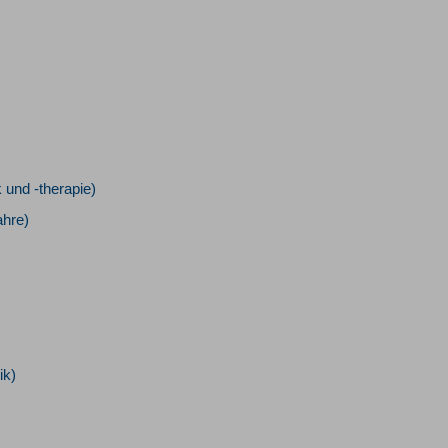
 und -therapie)
ahre)
ik)