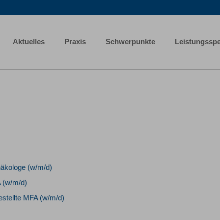
Aktuelles
Praxis
Schwerpunkte
Leistungssp
näkologe (w/m/d)
 (w/m/d)
stellte MFA (w/m/d)