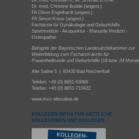
Dr. med. Christian K. M. Schmidt D.O.M.™
Dr. med. Christine Budde (angest.)
FA Oliver Engelhardt (angest.)
FA Simon Kraus (angest.)
Fachärzte für Gynäkologie und Geburtshilfe
Sportmedizin - Akupunktur - Manuelle Medizin -
Osteopathie
Befugnis der Bayerischen Landesärztekammer zur
Weiterbildung zum Facharzt/-ärztin für
Frauenheilkunde und Geburtshilfe (18 bzw. 24 Monat
Alte Saline 5 | 83435 Bad Reichenhall
Telefon: +49 (0) 8651-63066
Telefax: +49 (0) 8651-710422
www.mvz-altesaline.de
KOLLEGEN-INFOS FÜR ÄRZTLICHE
KOLLEGINNEN UND KOLLEGEN