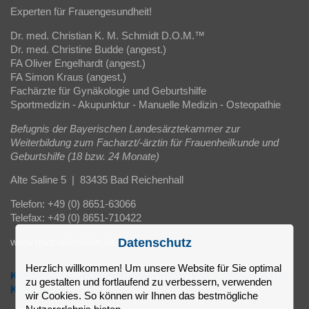
Experten für Frauengesundheit!
Dr. med. Christian K. M. Schmidt D.O.M.™
Dr. med. Christine Budde (angest.)
FA Oliver Engelhardt (angest.)
FA Simon Kraus (angest.)
Fachärzte für Gynäkologie und Geburtshilfe
Sportmedizin - Akupunktur - Manuelle Medizin - Osteopathie
Befugnis der Bayerischen Landesärztekammer zur
Weiterbildung zum Facharzt/-ärztin für Frauenheilkunde und
Geburtshilfe (18 bzw. 24 Monate)
Alte Saline 5 | 83435 Bad Reichenhall
Telefon: +49 (0) 8651-63066
Telefax: +49 (0) 8651-710422
Datenschutz
www.mvz-altesaline.de
Herzlich willkommen! Um unsere Website für Sie optimal
KOLLEGEN-INFOS FÜR ÄRZTLICHE KOLLEGINNEN UND
zu gestalten und fortlaufend zu verbessern, verwenden
KOLLEGEN
wir Cookies. So können wir Ihnen das bestmögliche