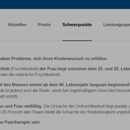
Aktuelles
Praxis
Schwerpunkte
Leistungssp
haben Probleme, sich ihren Kinderwunsch zu erfüllen.
ilität
(Fruchtbarkeit)
der Frau liegt zwischen dem 15. und 25. Leb
ndet die natürliche Fruchtbarkeit.
eit des Mannes nimmt ab dem 40. Lebensjahr langsam beginnen
ität ist jedoch erst die Rede, wenn bei regelmäßigem Geschlechtsver
 eintritt.
n und Frau vielfältig
. Die Ursache der Unfruchtbarkeit liegt jeweils 
15 Prozent aller Paare bleibt die Ursache der Kinderlosigkeit ungeklä
ne Paartherapie sein.