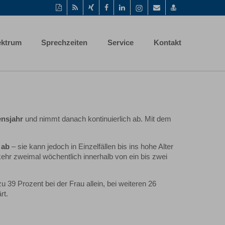
Diese
RSS-
Auf
Auf
Auf
Instagram-
Per
vCard
Seite
Feed
Xing
Facebook
LinkedIn
Seite
Mail
speichern
als
mitteilen
teilen
teilen
aufrufen
empfehlen
PDF
ektrum
Sprechzeiten
Service
Kontakt
drucken
ensjahr
und nimmt danach kontinuierlich ab. Mit dem
d ab
– sie kann jedoch in Einzelfällen bis ins hohe Alter
kehr zweimal wöchentlich innerhalb von ein bis zwei
zu 39 Prozent bei der Frau allein, bei weiteren 26
rt.